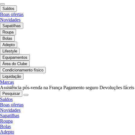
Saldos
Boas ofertas
Novidades
Sapatilhas
Roupa
Bolas
Adepto
Lifestyle
Equipamentos
Área do Clube
Condicionamento físico
Liquidação
Marcas
Assistência pós-venda na França
Pagamento seguro
Devoluções fáceis
Pesquisar
Saldos
Boas ofertas
Novidades
Sapatilhas
Roupa
Bolas
Adepto