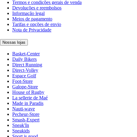
Termos e condições gerais de venda
Devoluções e reembolsos
Informação legal
Meios de pagamento
Tarifas e opções de envio
Nota de Privacidade
Nossas lojas
Basket-Center
Daily Bikers
Direct Running
Direct-Volley
Espace Golf
Foot-Store
Galope-Store
House of Rugby
La sellerie de Maé
Made in Paradis
Nauti-wave
Pecheur-Store
Smash-Expert
Sneak'In
Sneakids
Sport is good