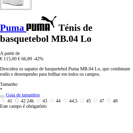
Puma
Ténis de
basquetebol MB.04 Lo
A partir de
€ 115,00
€ 66,89
-42%
Descubra os sapatos de basquetebol Puma MB.04 Lo, que combinam
estilo e desempenho para brilhar em todos os campos.
Tamanho
*
Guia de tamanhos
41
42
24h
43
44
44,5
45
47
48
Este campo é obrigatório