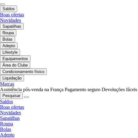
Saldos
Boas ofertas
Novidades
Sapatilhas
Roupa
Bolas
Adepto
Lifestyle
Equipamentos
Área do Clube
Condicionamento físico
Liquidação
Marcas
Assistência pós-venda na França
Pagamento seguro
Devoluções fáceis
Pesquisar
Saldos
Boas ofertas
Novidades
Sapatilhas
Roupa
Bolas
Adepto