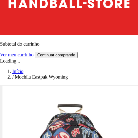
Subtotal do carrinho
Ver meu carrinho
Continuar comprando
Loading...
Início
/
Mochila Eastpak Wyoming