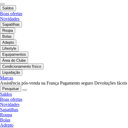
Saldos
Boas ofertas
Novidades
Sapatilhas
Roupa
Bolas
Adepto
Lifestyle
Equipamentos
Área do Clube
Condicionamento físico
Liquidação
Marcas
Assistência pós-venda na França
Pagamento seguro
Devoluções fáceis
Pesquisar
Saldos
Boas ofertas
Novidades
Sapatilhas
Roupa
Bolas
Adepto