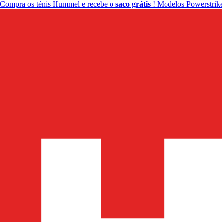
Compra os ténis Hummel e recebe o
saco grátis
! Modelos Powerstrike