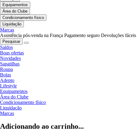
Equipamentos
Área do Clube
Condicionamento físico
Liquidação
Marcas
Assistência pós-venda na França
Pagamento seguro
Devoluções fáceis
Pesquisar
Saldos
Boas ofertas
Novidades
Sapatilhas
Roupa
Bolas
Adepto
Lifestyle
Equipamentos
Área do Clube
Condicionamento físico
Liquidação
Marcas
Adicionando ao carrinho...