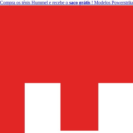
Compra os ténis Hummel e recebe o
saco grátis
! Modelos Powerstrike