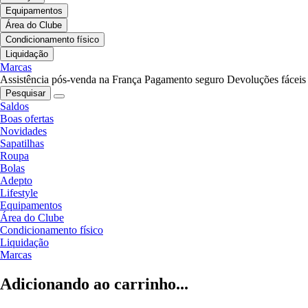
Equipamentos
Área do Clube
Condicionamento físico
Liquidação
Marcas
Assistência pós-venda na França
Pagamento seguro
Devoluções fáceis
Pesquisar
Saldos
Boas ofertas
Novidades
Sapatilhas
Roupa
Bolas
Adepto
Lifestyle
Equipamentos
Área do Clube
Condicionamento físico
Liquidação
Marcas
Adicionando ao carrinho...