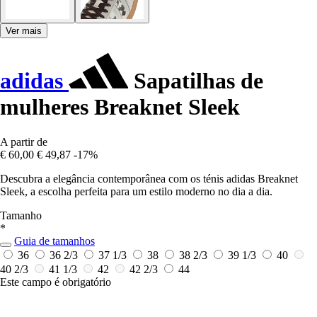
Ver mais
adidas
Sapatilhas de
mulheres Breaknet Sleek
A partir de
€ 60,00
€ 49,87
-17%
Descubra a elegância contemporânea com os ténis adidas Breaknet
Sleek, a escolha perfeita para um estilo moderno no dia a dia.
Tamanho
*
Guia de tamanhos
36
36 2/3
37 1/3
38
38 2/3
39 1/3
40
40 2/3
41 1/3
42
42 2/3
44
Este campo é obrigatório