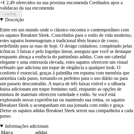
+€ 2,49
oferecidos na sua proxima encomenda
Creditados apos a
validacao da sua encomenda
Loading...
Descrição
Entre em um mundo onde o clássico encontra o contemporâneo com
os sapatos Breaknet Sleek. Concebidos para o estilo de vida moderno,
estes sapatos homenageiam o tradicional tênis branco de couro,
redefinido para as ruas de hoje. O design cuidadoso, completado pelas
icônicas 3 faixas e pelo logotipo linear, assegura que você se destaque
enquanto abraça a essência do patrimônio adidas. Com um cabedal
elegante e uma entressola elevada, estes sapatos oferecem um visual
refinado que adiciona um toque de elegância a qualquer look. O
conforto é essencial, graças à palmilha em espuma com memória que
amortiza cada passo, tornando-os perfeitos para o uso diário ou para
um passeio descontraído. A marca de três faixas visível e a silhueta
baixa adicionam um toque feminino sutil, enquanto as opções de
mistura de materiais oferecem variedade e estilo. Se você está
explorando novas experiências ou mantendo sua rotina, os sapatos
Breaknet Sleek o acompanham em sua jornada com estilo e graça.
Deixe os sapatos adidas Breaknet Sleek serem sua companheira a cada
passo.
Informações adicionais
Marca
adidas