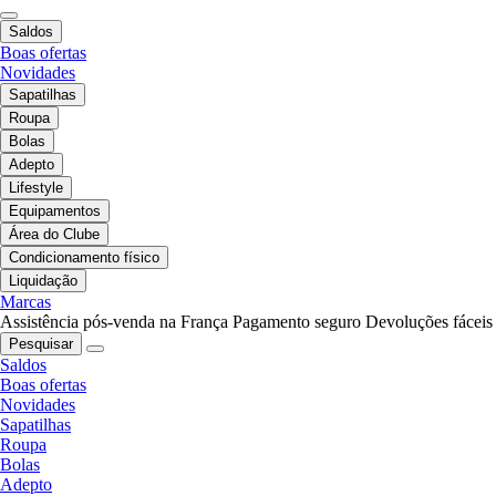
Saldos
Boas ofertas
Novidades
Sapatilhas
Roupa
Bolas
Adepto
Lifestyle
Equipamentos
Área do Clube
Condicionamento físico
Liquidação
Marcas
Assistência pós-venda na França
Pagamento seguro
Devoluções fáceis
Pesquisar
Saldos
Boas ofertas
Novidades
Sapatilhas
Roupa
Bolas
Adepto