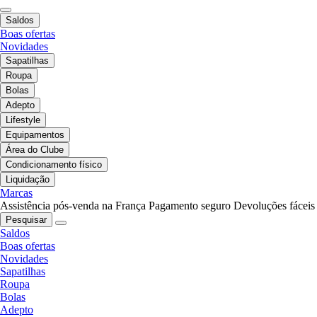
Saldos
Boas ofertas
Novidades
Sapatilhas
Roupa
Bolas
Adepto
Lifestyle
Equipamentos
Área do Clube
Condicionamento físico
Liquidação
Marcas
Assistência pós-venda na França
Pagamento seguro
Devoluções fáceis
Pesquisar
Saldos
Boas ofertas
Novidades
Sapatilhas
Roupa
Bolas
Adepto