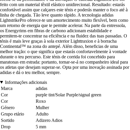
feito com um material têxtil elástico unidirecional. Resultado: estarás
confortável assim que calçares este ténis e poderás manter o foco até à
linha de chegada. Tão leve quanto rápido. A tecnologia adidas
LightstrikePro oferece-te um amortecimento muito flexível, bem como
um retorno de energia que te permite acelerar. Na parte da entressola,
os Energyrims em fibras de carbono adicionam estabilidade e
permitem-te concentrar na eficiência e na fluidez das tuas passadas. O
ténis é mais leve graças à sola exterior Lighttraxion e à borracha
Continental™ na zona do antepé. Além disso, beneficias de uma
melhor tração: o que significa que estarás confortavelmente à vontade
durante o teu percurso. Este ténis de corrida foi concebido para
maratonas em estrada: portanto, tornar-se-á no companheiro ideal para
os atletas que desejam superar-se. Opta por uma inovação assinada por
adidas e dá o teu melhor, sempre.
Informações adicionais
Marca
adidas
Cor
purple tint/Solar Purple/signal green
Cor
Roxo
Género
Mulher
Grupo etário
Adulto
Sortido
Adizero Adios
Drop
5 mm