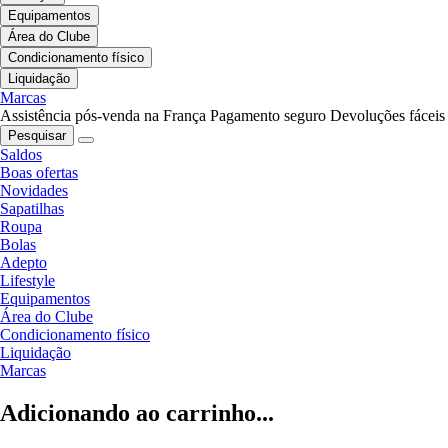
Equipamentos
Área do Clube
Condicionamento físico
Liquidação
Marcas
Assistência pós-venda na França
Pagamento seguro
Devoluções fáceis
Pesquisar
Saldos
Boas ofertas
Novidades
Sapatilhas
Roupa
Bolas
Adepto
Lifestyle
Equipamentos
Área do Clube
Condicionamento físico
Liquidação
Marcas
Adicionando ao carrinho...