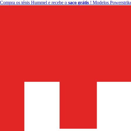
Compra os ténis Hummel e recebe o
saco grátis
! Modelos Powerstrike