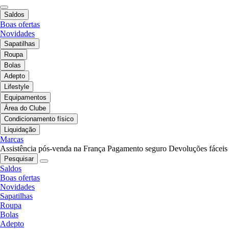
Saldos
Boas ofertas
Novidades
Sapatilhas
Roupa
Bolas
Adepto
Lifestyle
Equipamentos
Área do Clube
Condicionamento físico
Liquidação
Marcas
Assistência pós-venda na França
Pagamento seguro
Devoluções fáceis
Pesquisar
Saldos
Boas ofertas
Novidades
Sapatilhas
Roupa
Bolas
Adepto