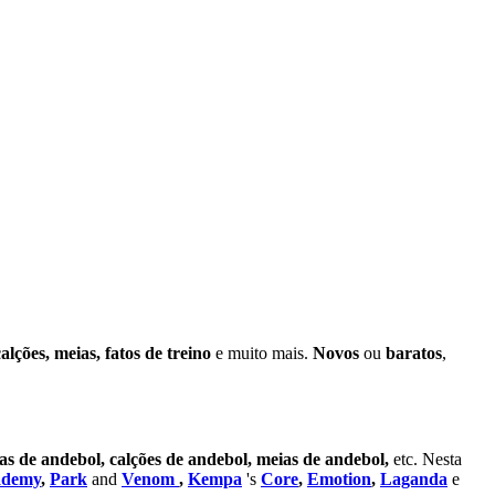
alções, meias, fatos de treino
e muito mais.
Novos
ou
baratos
,
s de andebol, calções de andebol, meias de andebol,
etc. Nesta
ademy
,
Park
and
Venom
,
Kempa
's
Core
,
Emotion
,
Laganda
e