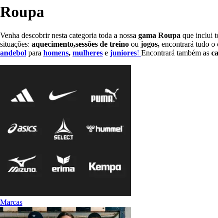
Roupa
Venha descobrir nesta categoria toda a nossa
gama Roupa
que inclui 
situações:
aquecimento,
sessões de treino
ou
jogos,
encontrará tudo o 
andebol
para
homens
,
mulheres
e
juniores
!
Encontrará também as
c
Marcas