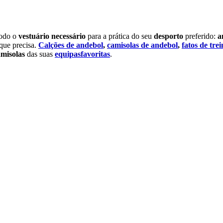
todo o
vestuário necessário
para a prática do seu
desporto
preferido:
a
que precisa.
Calções de andebol
,
camisolas de andebol
,
fatos de tre
amisolas
das suas
equipas
favoritas
.