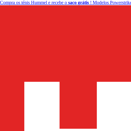
Compra os ténis Hummel e recebe o
saco grátis
! Modelos Powerstrike