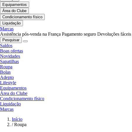
Equipamentos
Área do Clube
Condicionamento físico
Liquidação
Marcas
Assistência pós-venda na França
Pagamento seguro
Devoluções fáceis
Pesquisar
Saldos
Boas ofertas
Novidades
Sapatilhas
Roupa
Bolas
Adepto
Lifestyle
Equipamentos
Área do Clube
Condicionamento físico
Liquidação
Marcas
Início
/
Roupa