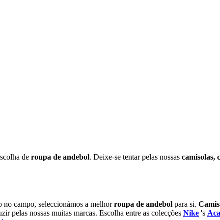
escolha de
roupa de andebol
. Deixe-se tentar pelas nossas
camisolas, c
udo no campo, seleccionámos a melhor
roupa de andebol
para si.
Camisa
uzir pelas nossas muitas marcas. Escolha entre as colecções
Nike
's
Ac