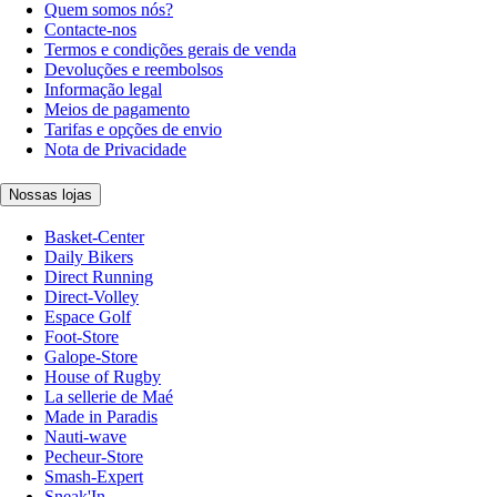
Quem somos nós?
Contacte-nos
Termos e condições gerais de venda
Devoluções e reembolsos
Informação legal
Meios de pagamento
Tarifas e opções de envio
Nota de Privacidade
Nossas lojas
Basket-Center
Daily Bikers
Direct Running
Direct-Volley
Espace Golf
Foot-Store
Galope-Store
House of Rugby
La sellerie de Maé
Made in Paradis
Nauti-wave
Pecheur-Store
Smash-Expert
Sneak'In