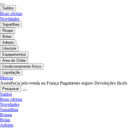
Saldos
Boas ofertas
Novidades
Sapatilhas
Roupa
Bolas
Adepto
Lifestyle
Equipamentos
Área do Clube
Condicionamento físico
Liquidação
Marcas
Assistência pós-venda na França
Pagamento seguro
Devoluções fáceis
Pesquisar
Saldos
Boas ofertas
Novidades
Sapatilhas
Roupa
Bolas
Adepto