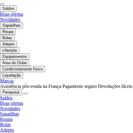
Saldos
Boas ofertas
Novidades
Sapatilhas
Roupa
Bolas
Adepto
Lifestyle
Equipamentos
Área do Clube
Condicionamento físico
Liquidação
Marcas
Assistência pós-venda na França
Pagamento seguro
Devoluções fáceis
Pesquisar
Saldos
Boas ofertas
Novidades
Sapatilhas
Roupa
Bolas
Adepto