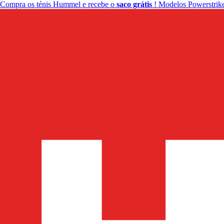
Compra os ténis Hummel e recebe o
saco grátis
! Modelos Powerstrike