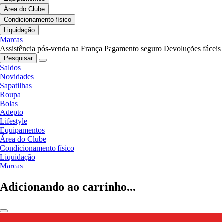
Área do Clube
Condicionamento físico
Liquidação
Marcas
Assistência pós-venda na França
Pagamento seguro
Devoluções fáceis
Pesquisar
Saldos
Novidades
Sapatilhas
Roupa
Bolas
Adepto
Lifestyle
Equipamentos
Área do Clube
Condicionamento físico
Liquidação
Marcas
Adicionando ao carrinho...