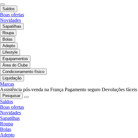
Saldos
Boas ofertas
Novidades
Sapatilhas
Roupa
Bolas
Adepto
Lifestyle
Equipamentos
Área do Clube
Condicionamento físico
Liquidação
Marcas
Assistência pós-venda na França
Pagamento seguro
Devoluções fáceis
Pesquisar
Saldos
Boas ofertas
Novidades
Sapatilhas
Roupa
Bolas
Adepto