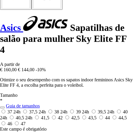
Asics
Sapatilhas de
salão para mulher Sky Elite FF
4
A partir de
€ 160,00
€ 144,00
-10%
Otimize o seu desempenho com os sapatos indoor femininos Asics Sky
Elite FF 4, a escolha perfeita para o voleibol.
Tamanho
*
Guia de tamanhos
37
24h
37,5
24h
38
24h
39
24h
39,5
24h
40
24h
40,5
24h
41,5
42
42,5
43,5
44
44,5
46
47
Este campo é obrigatório