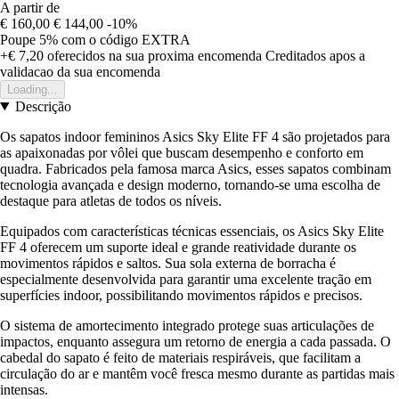
A partir de
€ 160,00
€ 144,00
-10%
Poupe 5%
com o código
EXTRA
+€ 7,20
oferecidos na sua proxima encomenda
Creditados apos a
validacao da sua encomenda
Loading...
Descrição
Os sapatos indoor femininos Asics Sky Elite FF 4 são projetados para
as apaixonadas por vôlei que buscam desempenho e conforto em
quadra. Fabricados pela famosa marca Asics, esses sapatos combinam
tecnologia avançada e design moderno, tornando-se uma escolha de
destaque para atletas de todos os níveis.
Equipados com características técnicas essenciais, os Asics Sky Elite
FF 4 oferecem um suporte ideal e grande reatividade durante os
movimentos rápidos e saltos. Sua sola externa de borracha é
especialmente desenvolvida para garantir uma excelente tração em
superfícies indoor, possibilitando movimentos rápidos e precisos.
O sistema de amortecimento integrado protege suas articulações de
impactos, enquanto assegura um retorno de energia a cada passada. O
cabedal do sapato é feito de materiais respiráveis, que facilitam a
circulação do ar e mantêm você fresca mesmo durante as partidas mais
intensas.