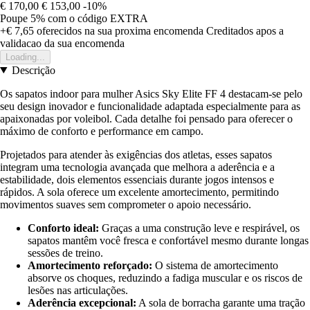
€ 170,00
€ 153,00
-10%
Poupe 5%
com o código
EXTRA
+€ 7,65
oferecidos na sua proxima encomenda
Creditados apos a
validacao da sua encomenda
Loading...
Descrição
Os sapatos indoor para mulher Asics Sky Elite FF 4 destacam-se pelo
seu design inovador e funcionalidade adaptada especialmente para as
apaixonadas por voleibol. Cada detalhe foi pensado para oferecer o
máximo de conforto e performance em campo.
Projetados para atender às exigências dos atletas, esses sapatos
integram uma tecnologia avançada que melhora a aderência e a
estabilidade, dois elementos essenciais durante jogos intensos e
rápidos. A sola oferece um excelente amortecimento, permitindo
movimentos suaves sem comprometer o apoio necessário.
Conforto ideal:
Graças a uma construção leve e respirável, os
sapatos mantêm você fresca e confortável mesmo durante longas
sessões de treino.
Amortecimento reforçado:
O sistema de amortecimento
absorve os choques, reduzindo a fadiga muscular e os riscos de
lesões nas articulações.
Aderência excepcional:
A sola de borracha garante uma tração