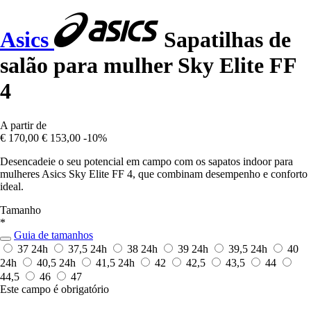
Asics
Sapatilhas de
salão para mulher Sky Elite FF
4
A partir de
€ 170,00
€ 153,00
-10%
Desencadeie o seu potencial em campo com os sapatos indoor para
mulheres Asics Sky Elite FF 4, que combinam desempenho e conforto
ideal.
Tamanho
*
Guia de tamanhos
37
24h
37,5
24h
38
24h
39
24h
39,5
24h
40
24h
40,5
24h
41,5
24h
42
42,5
43,5
44
44,5
46
47
Este campo é obrigatório