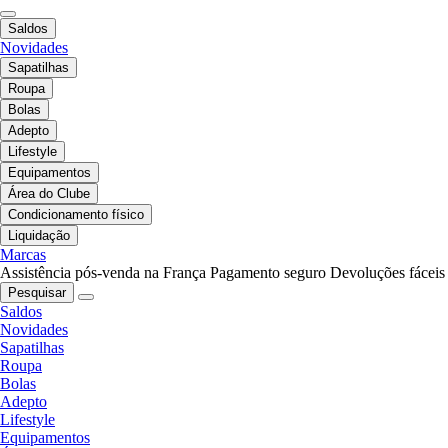
Saldos
Novidades
Sapatilhas
Roupa
Bolas
Adepto
Lifestyle
Equipamentos
Área do Clube
Condicionamento físico
Liquidação
Marcas
Assistência pós-venda na França
Pagamento seguro
Devoluções fáceis
Pesquisar
Saldos
Novidades
Sapatilhas
Roupa
Bolas
Adepto
Lifestyle
Equipamentos