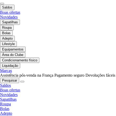
Saldos
Boas ofertas
Novidades
Sapatilhas
Roupa
Bolas
Adepto
Lifestyle
Equipamentos
Área do Clube
Condicionamento físico
Liquidação
Marcas
Assistência pós-venda na França
Pagamento seguro
Devoluções fáceis
Pesquisar
Saldos
Boas ofertas
Novidades
Sapatilhas
Roupa
Bolas
Adepto