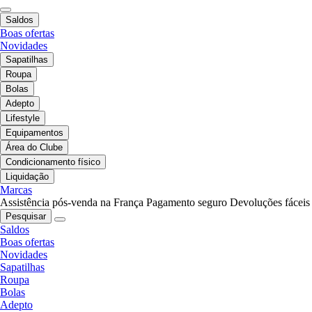
Saldos
Boas ofertas
Novidades
Sapatilhas
Roupa
Bolas
Adepto
Lifestyle
Equipamentos
Área do Clube
Condicionamento físico
Liquidação
Marcas
Assistência pós-venda na França
Pagamento seguro
Devoluções fáceis
Pesquisar
Saldos
Boas ofertas
Novidades
Sapatilhas
Roupa
Bolas
Adepto