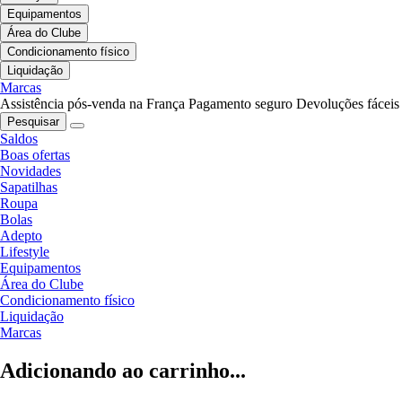
Equipamentos
Área do Clube
Condicionamento físico
Liquidação
Marcas
Assistência pós-venda na França
Pagamento seguro
Devoluções fáceis
Pesquisar
Saldos
Boas ofertas
Novidades
Sapatilhas
Roupa
Bolas
Adepto
Lifestyle
Equipamentos
Área do Clube
Condicionamento físico
Liquidação
Marcas
Adicionando ao carrinho...