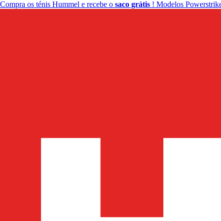
Compra os ténis Hummel e recebe o
saco grátis
! Modelos Powerstrike