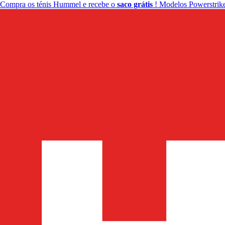
Compra os ténis Hummel e recebe o
saco grátis
! Modelos Powerstrike