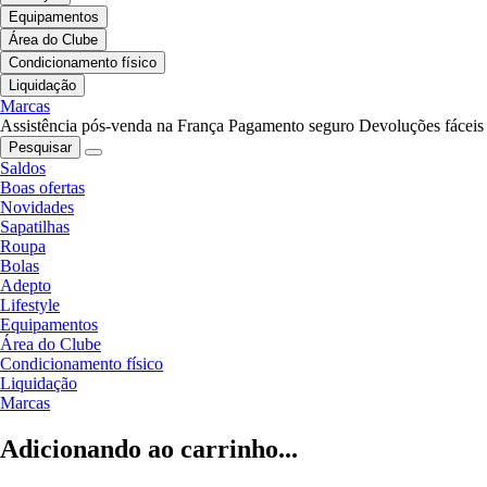
Equipamentos
Área do Clube
Condicionamento físico
Liquidação
Marcas
Assistência pós-venda na França
Pagamento seguro
Devoluções fáceis
Pesquisar
Saldos
Boas ofertas
Novidades
Sapatilhas
Roupa
Bolas
Adepto
Lifestyle
Equipamentos
Área do Clube
Condicionamento físico
Liquidação
Marcas
Adicionando ao carrinho...