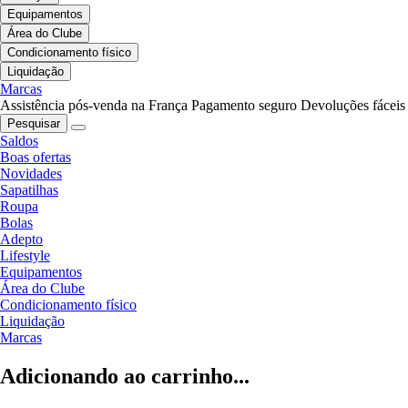
Equipamentos
Área do Clube
Condicionamento físico
Liquidação
Marcas
Assistência pós-venda na França
Pagamento seguro
Devoluções fáceis
Pesquisar
Saldos
Boas ofertas
Novidades
Sapatilhas
Roupa
Bolas
Adepto
Lifestyle
Equipamentos
Área do Clube
Condicionamento físico
Liquidação
Marcas
Adicionando ao carrinho...