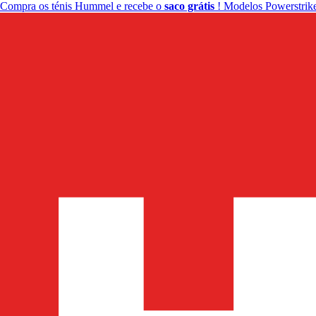
Compra os ténis Hummel e recebe o
saco grátis
! Modelos Powerstrike