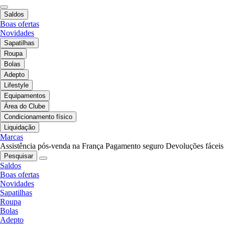
Saldos
Boas ofertas
Novidades
Sapatilhas
Roupa
Bolas
Adepto
Lifestyle
Equipamentos
Área do Clube
Condicionamento físico
Liquidação
Marcas
Assistência pós-venda na França
Pagamento seguro
Devoluções fáceis
Pesquisar
Saldos
Boas ofertas
Novidades
Sapatilhas
Roupa
Bolas
Adepto