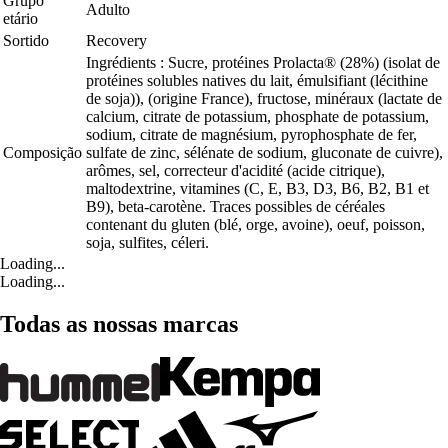
Grupo
Adulto
etário
Sortido
Recovery
Ingrédients : Sucre, protéines Prolacta® (28%) (isolat de
protéines solubles natives du lait, émulsifiant (lécithine
de soja)), (origine France), fructose, minéraux (lactate de
calcium, citrate de potassium, phosphate de potassium,
sodium, citrate de magnésium, pyrophosphate de fer,
Composição
sulfate de zinc, sélénate de sodium, gluconate de cuivre),
arômes, sel, correcteur d'acidité (acide citrique),
maltodextrine, vitamines (C, E, B3, D3, B6, B2, B1 et
B9), beta-carotène. Traces possibles de céréales
contenant du gluten (blé, orge, avoine), oeuf, poisson,
soja, sulfites, céleri.
Loading...
Loading...
Todas as nossas marcas