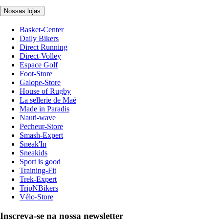
Nossas lojas
Basket-Center
Daily Bikers
Direct Running
Direct-Volley
Espace Golf
Foot-Store
Galope-Store
House of Rugby
La sellerie de Maé
Made in Paradis
Nauti-wave
Pecheur-Store
Smash-Expert
Sneak'In
Sneakids
Sport is good
Training-Fit
Trek-Expert
TripNBikers
Vélo-Store
Inscreva-se na nossa newsletter