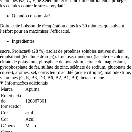
vitamines B2, C, E, le Sélénium et le Zinc qui contribuent à protéger
les cellules contre le stress oxydatif.
Quando consumi-la?
Boire cette boisson de récupération dans les 30 minutes qui suivent
l’effort pour en maximiser l’efficacité.
Ingredientes
sucre, Prolacta® (28 %) (isolat de protéines solubles natives du lait,
émulsifiant (lécithine de soja)), fructose, minéraux (lactate de calcium,
citrate de potassium, phosphate de potassium, citrate de magnésium,
pyrophosphate de fer, sulfate de zinc, sélénate de sodium, gluconate de
cuivre), arômes, sel, correcteur d'acidité (acide citrique), maltodextrine,
vitamines (C, E, B3, D3, B6, B2, B1, B9), bétacarotène.
Informações adicionais
Marca
Apurna
Referência
do
120867301
fornecedor
Cor
azul
Cor
Azul
Género
Misto