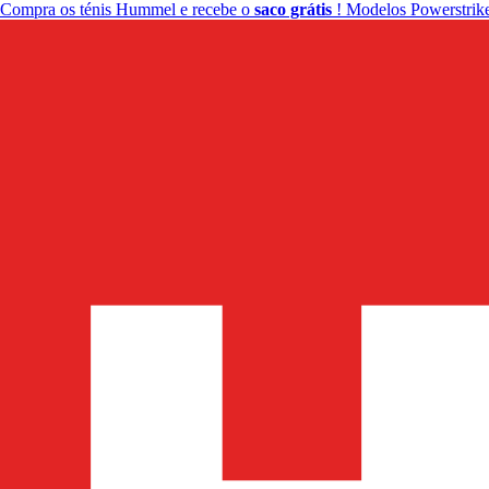
Compra os ténis Hummel e recebe o
saco grátis
! Modelos Powerstrike