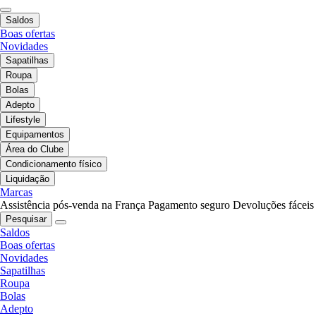
Saldos
Boas ofertas
Novidades
Sapatilhas
Roupa
Bolas
Adepto
Lifestyle
Equipamentos
Área do Clube
Condicionamento físico
Liquidação
Marcas
Assistência pós-venda na França
Pagamento seguro
Devoluções fáceis
Pesquisar
Saldos
Boas ofertas
Novidades
Sapatilhas
Roupa
Bolas
Adepto