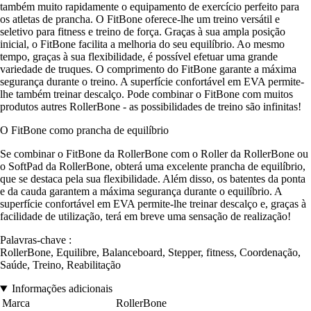
também muito rapidamente o equipamento de exercício perfeito para
os atletas de prancha. O FitBone oferece-lhe um treino versátil e
seletivo para fitness e treino de força. Graças à sua ampla posição
inicial, o FitBone facilita a melhoria do seu equilíbrio. Ao mesmo
tempo, graças à sua flexibilidade, é possível efetuar uma grande
variedade de truques. O comprimento do FitBone garante a máxima
segurança durante o treino. A superfície confortável em EVA permite-
lhe também treinar descalço. Pode combinar o FitBone com muitos
produtos autres RollerBone - as possibilidades de treino são infinitas!
O FitBone como prancha de equilíbrio
Se combinar o FitBone da RollerBone com o Roller da RollerBone ou
o SoftPad da RollerBone, obterá uma excelente prancha de equilíbrio,
que se destaca pela sua flexibilidade. Além disso, os batentes da ponta
e da cauda garantem a máxima segurança durante o equilíbrio. A
superfície confortável em EVA permite-lhe treinar descalço e, graças à
facilidade de utilização, terá em breve uma sensação de realização!
Palavras-chave :
RollerBone, Equilibre, Balanceboard, Stepper, fitness, Coordenação,
Saúde, Treino, Reabilitação
Informações adicionais
Marca
RollerBone