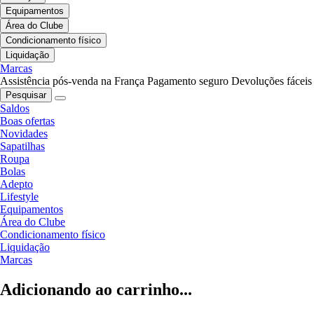
Equipamentos
Área do Clube
Condicionamento físico
Liquidação
Marcas
Assistência pós-venda na França
Pagamento seguro
Devoluções fáceis
Pesquisar
Saldos
Boas ofertas
Novidades
Sapatilhas
Roupa
Bolas
Adepto
Lifestyle
Equipamentos
Área do Clube
Condicionamento físico
Liquidação
Marcas
Adicionando ao carrinho...