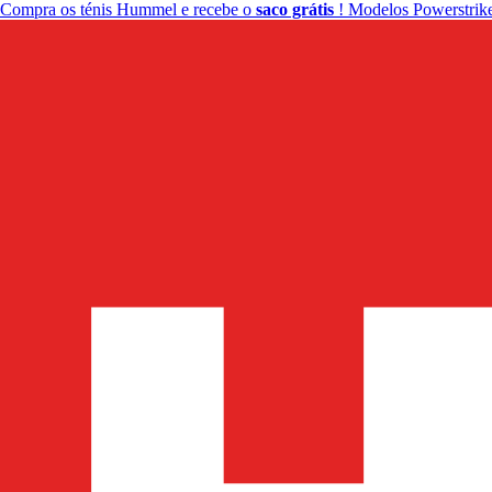
Compra os ténis Hummel e recebe o
saco grátis
! Modelos Powerstrike