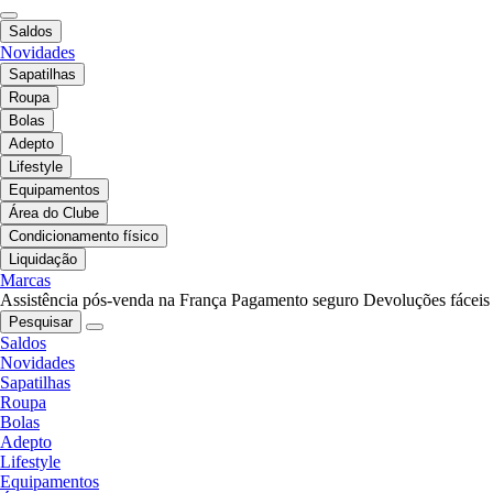
Saldos
Novidades
Sapatilhas
Roupa
Bolas
Adepto
Lifestyle
Equipamentos
Área do Clube
Condicionamento físico
Liquidação
Marcas
Assistência pós-venda na França
Pagamento seguro
Devoluções fáceis
Pesquisar
Saldos
Novidades
Sapatilhas
Roupa
Bolas
Adepto
Lifestyle
Equipamentos