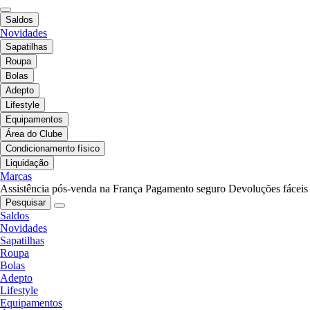
Saldos
Novidades
Sapatilhas
Roupa
Bolas
Adepto
Lifestyle
Equipamentos
Área do Clube
Condicionamento físico
Liquidação
Marcas
Assistência pós-venda na França
Pagamento seguro
Devoluções fáceis
Pesquisar
Saldos
Novidades
Sapatilhas
Roupa
Bolas
Adepto
Lifestyle
Equipamentos