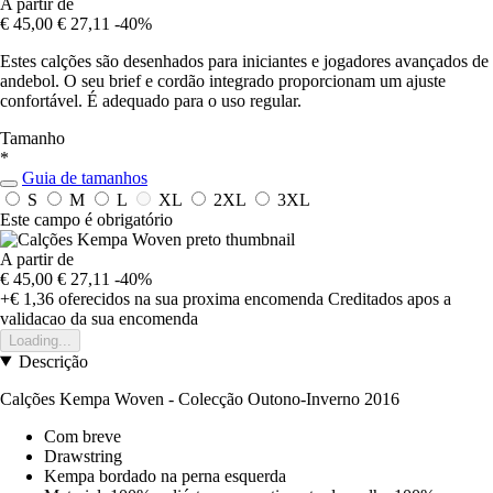
A partir de
€ 45,00
€ 27,11
-40%
Estes calções são desenhados para iniciantes e jogadores avançados de
andebol. O seu brief e cordão integrado proporcionam um ajuste
confortável. É adequado para o uso regular.
Tamanho
*
Guia de tamanhos
S
M
L
XL
2XL
3XL
Este campo é obrigatório
A partir de
€ 45,00
€ 27,11
-40%
+€ 1,36
oferecidos na sua proxima encomenda
Creditados apos a
validacao da sua encomenda
Loading...
Descrição
Calções Kempa Woven - Colecção Outono-Inverno 2016
Com breve
Drawstring
Kempa bordado na perna esquerda