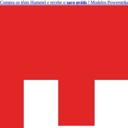
Compra os ténis Hummel e recebe o
saco grátis
! Modelos Powerstrike