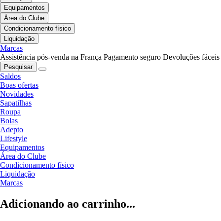
Equipamentos
Área do Clube
Condicionamento físico
Liquidação
Marcas
Assistência pós-venda na França
Pagamento seguro
Devoluções fáceis
Pesquisar
Saldos
Boas ofertas
Novidades
Sapatilhas
Roupa
Bolas
Adepto
Lifestyle
Equipamentos
Área do Clube
Condicionamento físico
Liquidação
Marcas
Adicionando ao carrinho...