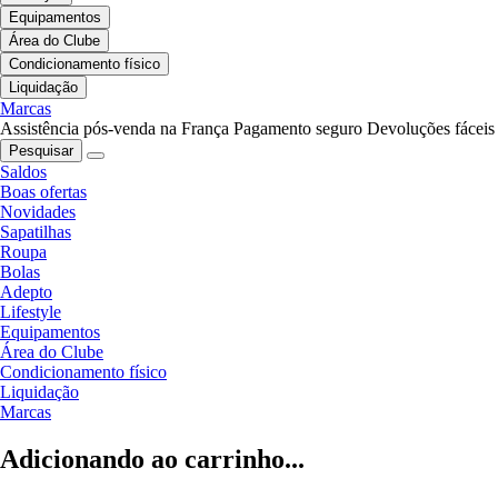
Equipamentos
Área do Clube
Condicionamento físico
Liquidação
Marcas
Assistência pós-venda na França
Pagamento seguro
Devoluções fáceis
Pesquisar
Saldos
Boas ofertas
Novidades
Sapatilhas
Roupa
Bolas
Adepto
Lifestyle
Equipamentos
Área do Clube
Condicionamento físico
Liquidação
Marcas
Adicionando ao carrinho...