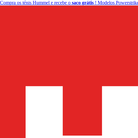
Compra os ténis Hummel e recebe o
saco grátis
! Modelos Powerstrike