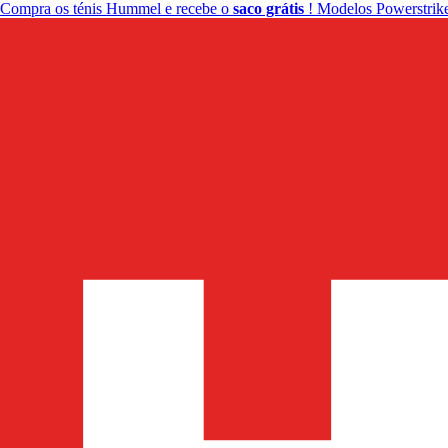
Compra os ténis Hummel e recebe o
saco grátis
! Modelos Powerstrike