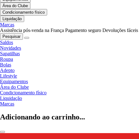
Área do Clube
Condicionamento físico
Liquidação
Marcas
Assistência pós-venda na França
Pagamento seguro
Devoluções fáceis
Pesquisar
Saldos
Novidades
Sapatilhas
Roupa
Bolas
Adepto
Lifestyle
Equipamentos
Área do Clube
Condicionamento físico
Liquidação
Marcas
Adicionando ao carrinho...