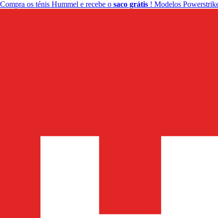
Compra os ténis Hummel e recebe o
saco grátis
! Modelos Powerstrike