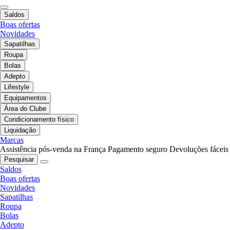
Saldos
Boas ofertas
Novidades
Sapatilhas
Roupa
Bolas
Adepto
Lifestyle
Equipamentos
Área do Clube
Condicionamento físico
Liquidação
Marcas
Assistência pós-venda na França
Pagamento seguro
Devoluções fáceis
Pesquisar
Saldos
Boas ofertas
Novidades
Sapatilhas
Roupa
Bolas
Adepto