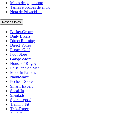
Meios de pagamento
Tarifas e opções de envio
Nota de Privacidade
Nossas lojas
Basket-Center
Daily Bikers
Direct Running
Direct-Volley
Espace Golf
Foot-Store
Galope-Store
House of Rugby
La sellerie de Maé
Made in Paradis
Nauti-wave
Pecheur-Store
Smash-Expert
Sneak'In
Sneakids
Sport is good
Training-Fit
Trek-Expert