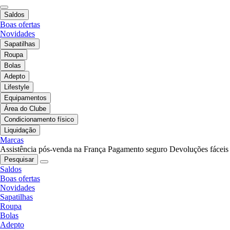
Saldos
Boas ofertas
Novidades
Sapatilhas
Roupa
Bolas
Adepto
Lifestyle
Equipamentos
Área do Clube
Condicionamento físico
Liquidação
Marcas
Assistência pós-venda na França
Pagamento seguro
Devoluções fáceis
Pesquisar
Saldos
Boas ofertas
Novidades
Sapatilhas
Roupa
Bolas
Adepto