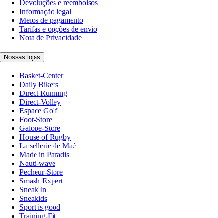
Devoluções e reembolsos
Informação legal
Meios de pagamento
Tarifas e opções de envio
Nota de Privacidade
Nossas lojas
Basket-Center
Daily Bikers
Direct Running
Direct-Volley
Espace Golf
Foot-Store
Galope-Store
House of Rugby
La sellerie de Maé
Made in Paradis
Nauti-wave
Pecheur-Store
Smash-Expert
Sneak'In
Sneakids
Sport is good
Training-Fit