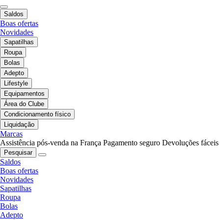
Saldos
Boas ofertas
Novidades
Sapatilhas
Roupa
Bolas
Adepto
Lifestyle
Equipamentos
Área do Clube
Condicionamento físico
Liquidação
Marcas
Assistência pós-venda na França
Pagamento seguro
Devoluções fáceis
Pesquisar
Saldos
Boas ofertas
Novidades
Sapatilhas
Roupa
Bolas
Adepto