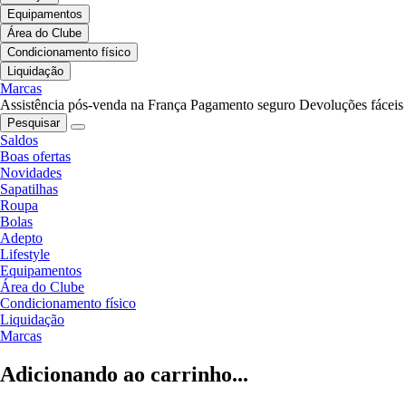
Equipamentos
Área do Clube
Condicionamento físico
Liquidação
Marcas
Assistência pós-venda na França
Pagamento seguro
Devoluções fáceis
Pesquisar
Saldos
Boas ofertas
Novidades
Sapatilhas
Roupa
Bolas
Adepto
Lifestyle
Equipamentos
Área do Clube
Condicionamento físico
Liquidação
Marcas
Adicionando ao carrinho...