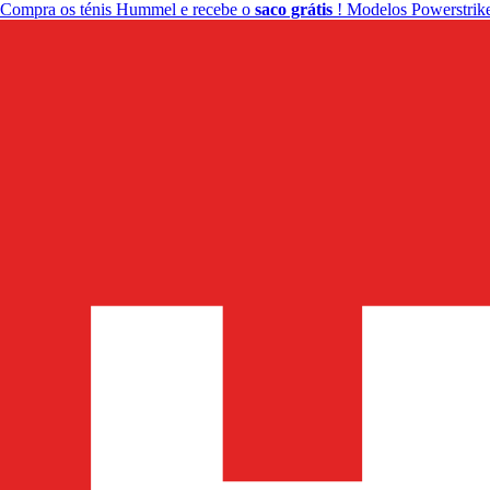
Compra os ténis Hummel e recebe o
saco grátis
! Modelos Powerstrike