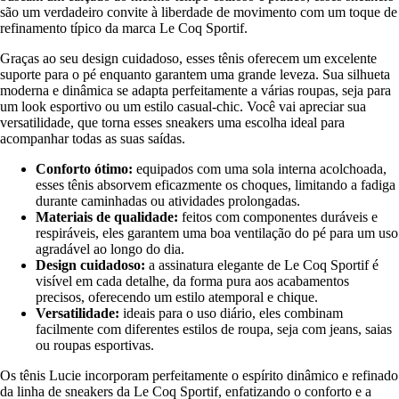
são um verdadeiro convite à liberdade de movimento com um toque de
refinamento típico da marca Le Coq Sportif.
Graças ao seu design cuidadoso, esses tênis oferecem um excelente
suporte para o pé enquanto garantem uma grande leveza. Sua silhueta
moderna e dinâmica se adapta perfeitamente a várias roupas, seja para
um look esportivo ou um estilo casual-chic. Você vai apreciar sua
versatilidade, que torna esses sneakers uma escolha ideal para
acompanhar todas as suas saídas.
Conforto ótimo:
equipados com uma sola interna acolchoada,
esses tênis absorvem eficazmente os choques, limitando a fadiga
durante caminhadas ou atividades prolongadas.
Materiais de qualidade:
feitos com componentes duráveis e
respiráveis, eles garantem uma boa ventilação do pé para um uso
agradável ao longo do dia.
Design cuidadoso:
a assinatura elegante de Le Coq Sportif é
visível em cada detalhe, da forma pura aos acabamentos
precisos, oferecendo um estilo atemporal e chique.
Versatilidade:
ideais para o uso diário, eles combinam
facilmente com diferentes estilos de roupa, seja com jeans, saias
ou roupas esportivas.
Os tênis Lucie incorporam perfeitamente o espírito dinâmico e refinado
da linha de sneakers da Le Coq Sportif, enfatizando o conforto e a