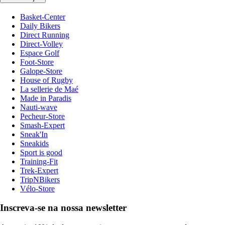
Basket-Center
Daily Bikers
Direct Running
Direct-Volley
Espace Golf
Foot-Store
Galope-Store
House of Rugby
La sellerie de Maé
Made in Paradis
Nauti-wave
Pecheur-Store
Smash-Expert
Sneak'In
Sneakids
Sport is good
Training-Fit
Trek-Expert
TripNBikers
Vélo-Store
Inscreva-se na nossa newsletter