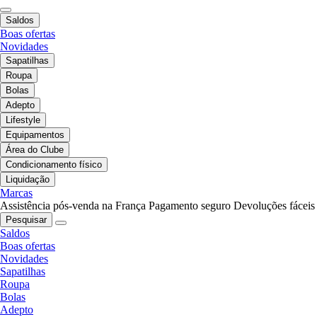
Saldos
Boas ofertas
Novidades
Sapatilhas
Roupa
Bolas
Adepto
Lifestyle
Equipamentos
Área do Clube
Condicionamento físico
Liquidação
Marcas
Assistência pós-venda na França
Pagamento seguro
Devoluções fáceis
Pesquisar
Saldos
Boas ofertas
Novidades
Sapatilhas
Roupa
Bolas
Adepto