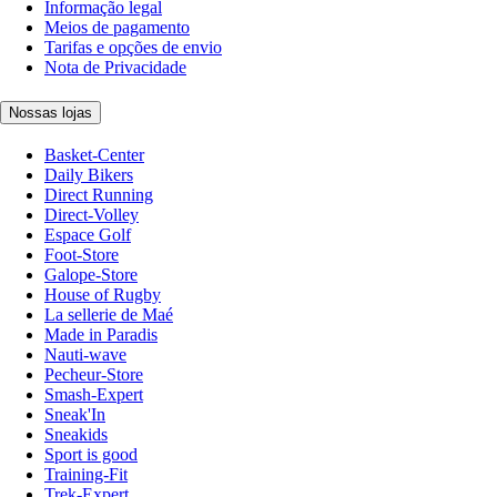
Informação legal
Meios de pagamento
Tarifas e opções de envio
Nota de Privacidade
Nossas lojas
Basket-Center
Daily Bikers
Direct Running
Direct-Volley
Espace Golf
Foot-Store
Galope-Store
House of Rugby
La sellerie de Maé
Made in Paradis
Nauti-wave
Pecheur-Store
Smash-Expert
Sneak'In
Sneakids
Sport is good
Training-Fit
Trek-Expert