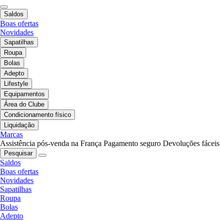
Saldos
Boas ofertas
Novidades
Sapatilhas
Roupa
Bolas
Adepto
Lifestyle
Equipamentos
Área do Clube
Condicionamento físico
Liquidação
Marcas
Assistência pós-venda na França
Pagamento seguro
Devoluções fáceis
Pesquisar
Saldos
Boas ofertas
Novidades
Sapatilhas
Roupa
Bolas
Adepto