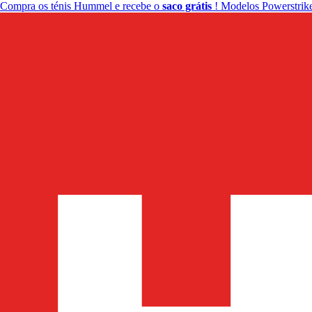
Compra os ténis Hummel e recebe o
saco grátis
! Modelos Powerstrike