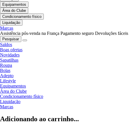
Equipamentos
Área do Clube
Condicionamento físico
Liquidação
Marcas
Assistência pós-venda na França
Pagamento seguro
Devoluções fáceis
Pesquisar
Saldos
Boas ofertas
Novidades
Sapatilhas
Roupa
Bolas
Adepto
Lifestyle
Equipamentos
Área do Clube
Condicionamento físico
Liquidação
Marcas
Adicionando ao carrinho...