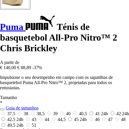
Puma
Ténis de
basquetebol All-Pro Nitro™ 2
Chris Brickley
A partir de
€ 140,00
€ 88,89
-37%
Impulsione o seu desempenho em campo com os sapatilhas de
basquetebol Puma All-Pro Nitro™ 2, projetadas para todos os
entusiastas.
Tamanho
*
Guia de tamanhos
37,5
38
38,5
39
40
40,5
41
24h
42
24h
42,5
24h
43
44
44,5
45
24h
46
47
48
49,5
24h
51