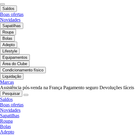
Saldos
Boas ofertas
Novidades
Sapatilhas
Roupa
Bolas
Adepto
Lifestyle
Equipamentos
Área do Clube
Condicionamento físico
Liquidação
Marcas
Assistência pós-venda na França
Pagamento seguro
Devoluções fáceis
Pesquisar
Saldos
Boas ofertas
Novidades
Sapatilhas
Roupa
Bolas
Adepto