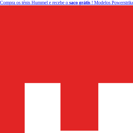
Compra os ténis Hummel e recebe o
saco grátis
! Modelos Powerstrike