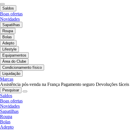
Saldos
Boas ofertas
Novidades
Sapatilhas
Roupa
Bolas
Adepto
Lifestyle
Equipamentos
Área do Clube
Condicionamento físico
Liquidação
Marcas
Assistência pós-venda na França
Pagamento seguro
Devoluções fáceis
Pesquisar
Saldos
Boas ofertas
Novidades
Sapatilhas
Roupa
Bolas
Adepto