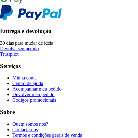
Entrega e devolução
30 dias para mudar de ideia
Devolva seu pedido
Trustpilot
Serviços
Minha conta
Centro de ajuda
Acompanhar meu pedido
Devolver meu pedido
Códigos promocionais
Sobre
Quem somos nós?
Contacte-nos
Termos e condições gerais de venda