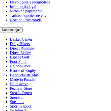
Devoluções e reembolsos
Informação legal
Meios de pagamento
Tarifas e opções de envio
Nota de Privacidade
Nossas lojas
Basket-Center
Daily Bikers
Direct Running
Direct-Volley
Espace Golf
Foot-Store
Galope-Store
House of Rugby
La sellerie de Maé
Made in Paradis
Nauti-wave
Pecheur-Store
Smash-Expert
Sneak'In
Sneakids
Sport is good
Training-Fit