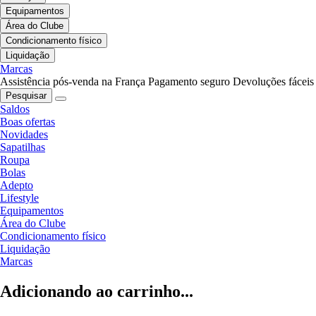
Equipamentos
Área do Clube
Condicionamento físico
Liquidação
Marcas
Assistência pós-venda na França
Pagamento seguro
Devoluções fáceis
Pesquisar
Saldos
Boas ofertas
Novidades
Sapatilhas
Roupa
Bolas
Adepto
Lifestyle
Equipamentos
Área do Clube
Condicionamento físico
Liquidação
Marcas
Adicionando ao carrinho...