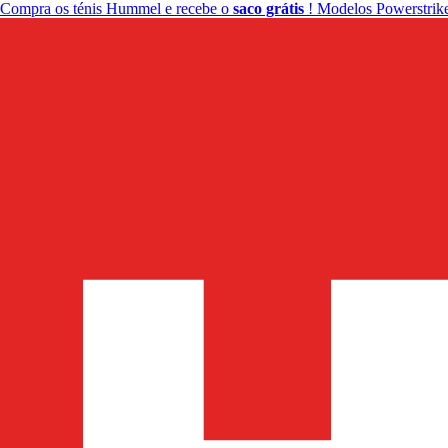
Compra os ténis Hummel e recebe o
saco grátis
! Modelos Powerstrike