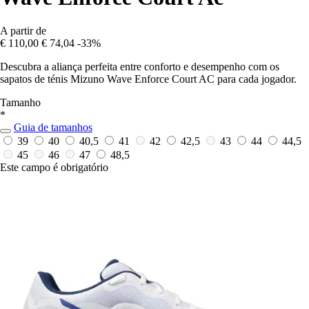
A partir de
€ 110,00
€ 74,04
-33%
Descubra a aliança perfeita entre conforto e desempenho com os
sapatos de ténis Mizuno Wave Enforce Court AC para cada jogador.
Tamanho
*
Guia de tamanhos
39
40
40,5
41
42
42,5
43
44
44,5
45
46
47
48,5
Este campo é obrigatório