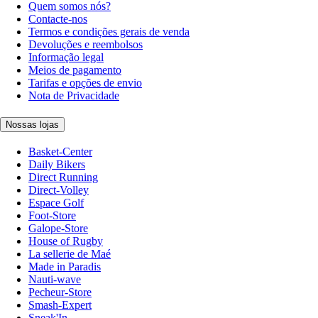
Quem somos nós?
Contacte-nos
Termos e condições gerais de venda
Devoluções e reembolsos
Informação legal
Meios de pagamento
Tarifas e opções de envio
Nota de Privacidade
Nossas lojas
Basket-Center
Daily Bikers
Direct Running
Direct-Volley
Espace Golf
Foot-Store
Galope-Store
House of Rugby
La sellerie de Maé
Made in Paradis
Nauti-wave
Pecheur-Store
Smash-Expert
Sneak'In