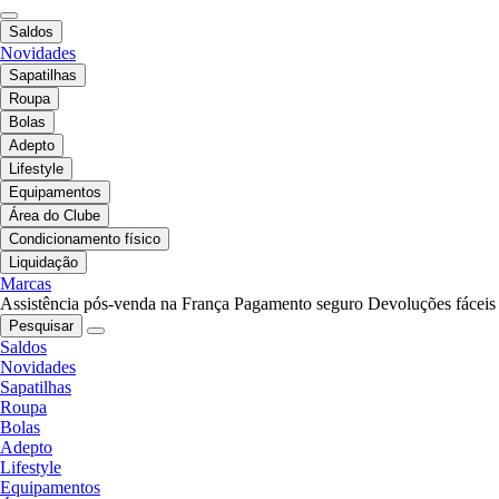
Saldos
Novidades
Sapatilhas
Roupa
Bolas
Adepto
Lifestyle
Equipamentos
Área do Clube
Condicionamento físico
Liquidação
Marcas
Assistência pós-venda na França
Pagamento seguro
Devoluções fáceis
Pesquisar
Saldos
Novidades
Sapatilhas
Roupa
Bolas
Adepto
Lifestyle
Equipamentos