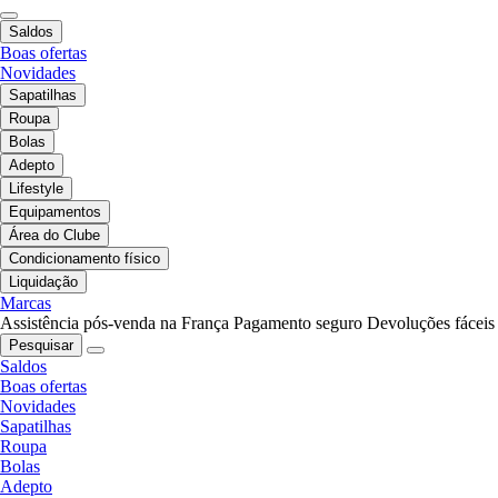
Saldos
Boas ofertas
Novidades
Sapatilhas
Roupa
Bolas
Adepto
Lifestyle
Equipamentos
Área do Clube
Condicionamento físico
Liquidação
Marcas
Assistência pós-venda na França
Pagamento seguro
Devoluções fáceis
Pesquisar
Saldos
Boas ofertas
Novidades
Sapatilhas
Roupa
Bolas
Adepto