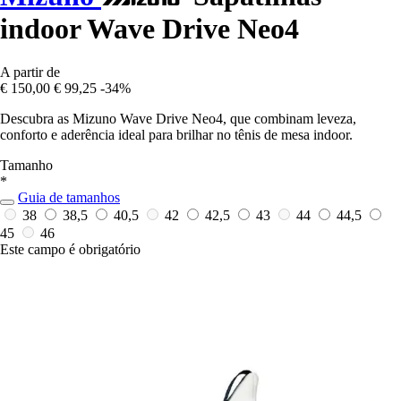
indoor Wave Drive Neo4
A partir de
€ 150,00
€ 99,25
-34%
Descubra as Mizuno Wave Drive Neo4, que combinam leveza,
conforto e aderência ideal para brilhar no tênis de mesa indoor.
Tamanho
*
Guia de tamanhos
38
38,5
40,5
42
42,5
43
44
44,5
45
46
Este campo é obrigatório