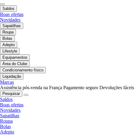
Saldos
Boas ofertas
Novidades
Sapatilhas
Roupa
Bolas
Adepto
Lifestyle
Equipamentos
Área do Clube
Condicionamento físico
Liquidação
Marcas
Assistência pós-venda na França
Pagamento seguro
Devoluções fáceis
Pesquisar
Saldos
Boas ofertas
Novidades
Sapatilhas
Roupa
Bolas
Adepto