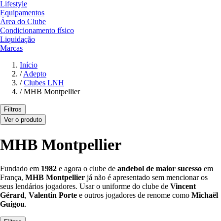
Lifestyle
Equipamentos
Área do Clube
Condicionamento físico
Liquidação
Marcas
Início
/
Adepto
/
Clubes LNH
/
MHB Montpellier
Filtros
Ver o produto
MHB Montpellier
Fundado em
1982
e agora o clube de
andebol de
maior sucesso
em
França,
MHB Montpellier
já não é apresentado sem mencionar os
seus lendários jogadores. Usar o uniforme do clube de
Vincent
Gérard
,
Valentin Porte
e outros jogadores de renome como
Michaël
Guigou
.