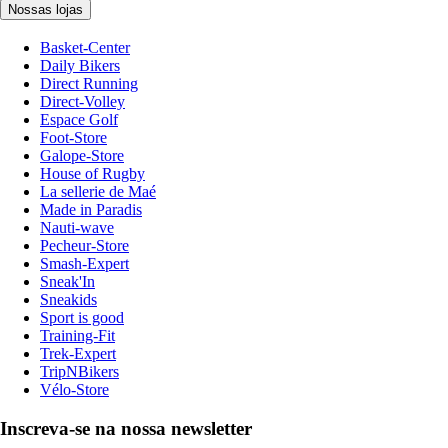
Nossas lojas
Basket-Center
Daily Bikers
Direct Running
Direct-Volley
Espace Golf
Foot-Store
Galope-Store
House of Rugby
La sellerie de Maé
Made in Paradis
Nauti-wave
Pecheur-Store
Smash-Expert
Sneak'In
Sneakids
Sport is good
Training-Fit
Trek-Expert
TripNBikers
Vélo-Store
Inscreva-se na nossa newsletter