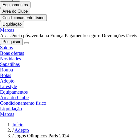
Equipamentos
Área do Clube
Condicionamento físico
Liquidação
Marcas
Assistência pós-venda na França
Pagamento seguro
Devoluções fáceis
Pesquisar
Saldos
Boas ofertas
Novidades
Sapatilhas
Roupa
Bolas
Adepto
Lifestyle
Equipamentos
Área do Clube
Condicionamento físico
Liquidação
Marcas
Início
/
Adepto
/
Jogos Olímpicos Paris 2024