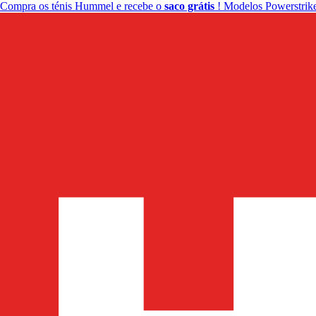
Compra os ténis Hummel e recebe o
saco grátis
! Modelos Powerstrike