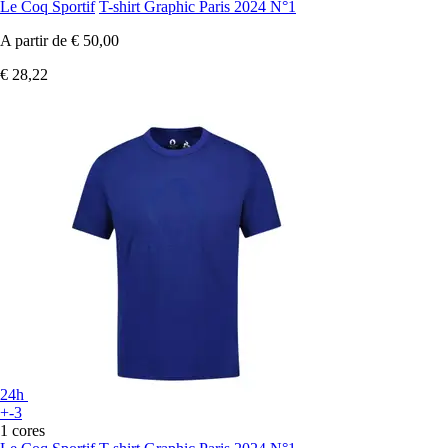
Le Coq Sportif
T-shirt Graphic Paris 2024 N°1
A partir de
€ 50,00
€ 28,22
24h
+-3
1 cores