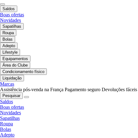
Saldos
Boas ofertas
Novidades
Sapatilhas
Roupa
Bolas
Adepto
Lifestyle
Equipamentos
Área do Clube
Condicionamento físico
Liquidação
Marcas
Assistência pós-venda na França
Pagamento seguro
Devoluções fáceis
Pesquisar
Saldos
Boas ofertas
Novidades
Sapatilhas
Roupa
Bolas
Adepto