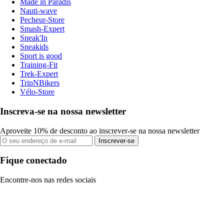
Made in Paradis
Nauti-wave
Pecheur-Store
Smash-Expert
Sneak'In
Sneakids
Sport is good
Training-Fit
Trek-Expert
TripNBikers
Vélo-Store
Inscreva-se na nossa newsletter
Aproveite 10% de desconto ao inscrever-se na nossa newsletter
Inscrever-se
Fique conectado
Encontre-nos nas redes sociais