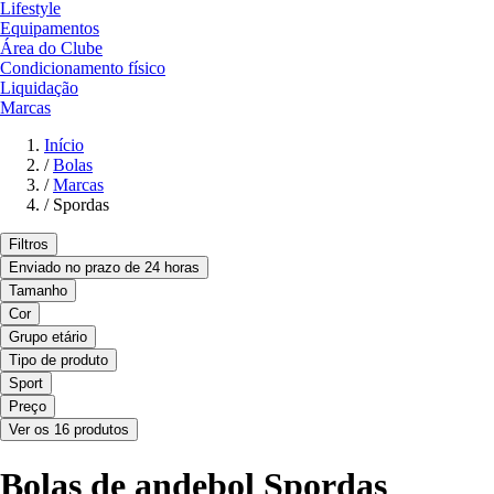
Lifestyle
Equipamentos
Área do Clube
Condicionamento físico
Liquidação
Marcas
Início
/
Bolas
/
Marcas
/
Spordas
Filtros
Enviado no prazo de 24 horas
Tamanho
Cor
Grupo etário
Tipo de produto
Sport
Preço
Ver os 16 produtos
Bolas de andebol Spordas