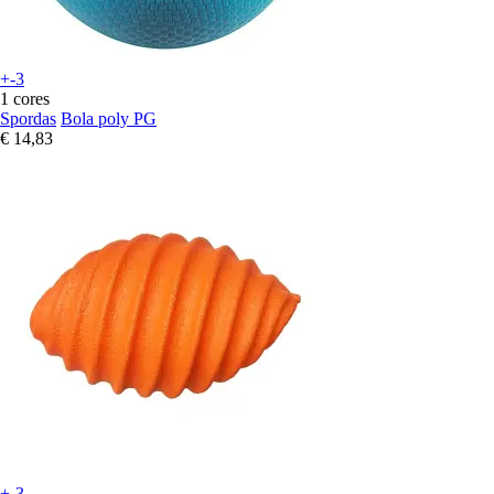
+-3
1 cores
Spordas
Bola poly PG
€ 14,83
+-3