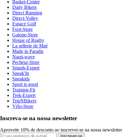
Basket-Center
Daily Bikers
Direct Running
Direct-Volley
Espace Golf
Foot-Store
Galope-Store
House of Rugby
La sellerie de Maé
Made in Paradis
Nauti-wave
Pecheur-Store
Smash-Expert
Sneak'In
Sneakids
Sport is good
Training-Fit
Trek-Expert
TripNBikers
Vélo-Store
Inscreva-se na nossa newsletter
Aproveite 10% de desconto ao inscrever-se na nossa newsletter
Inscrever-se