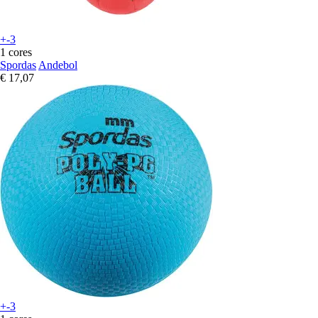
+-3
1 cores
Spordas
Andebol
€ 17,07
+-3