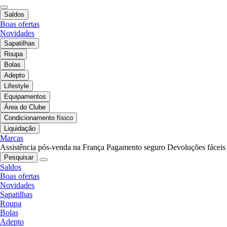
Saldos
Boas ofertas
Novidades
Sapatilhas
Roupa
Bolas
Adepto
Lifestyle
Equipamentos
Área do Clube
Condicionamento físico
Liquidação
Marcas
Assistência pós-venda na França
Pagamento seguro
Devoluções fáceis
Pesquisar
Saldos
Boas ofertas
Novidades
Sapatilhas
Roupa
Bolas
Adepto