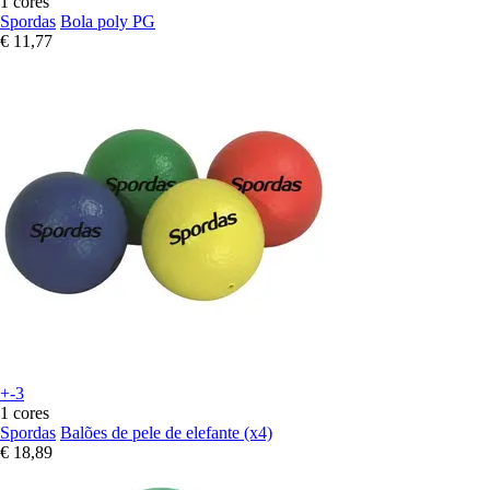
1 cores
Spordas
Bola poly PG
€ 11,77
+-3
1 cores
Spordas
Balões de pele de elefante (x4)
€ 18,89