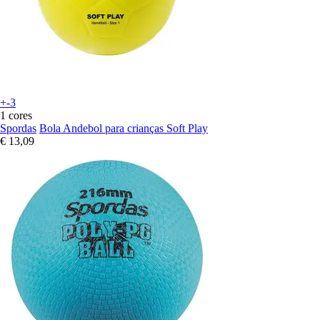
+-3
1 cores
Spordas
Bola Andebol para crianças Soft Play
€ 13,09