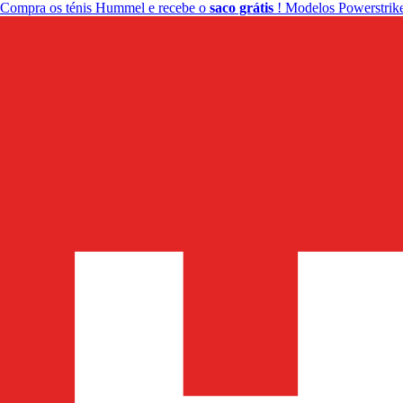
Compra os ténis Hummel e recebe o
saco grátis
! Modelos Powerstrike