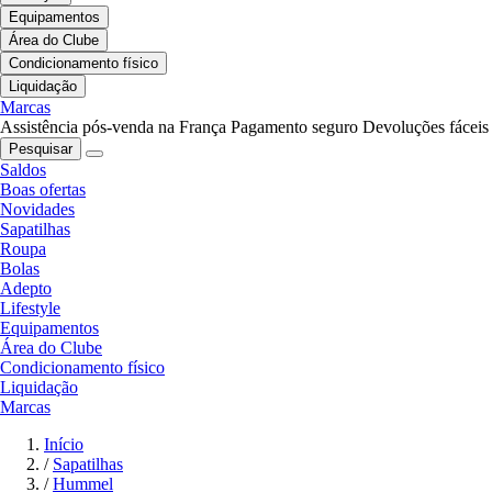
Equipamentos
Área do Clube
Condicionamento físico
Liquidação
Marcas
Assistência pós-venda na França
Pagamento seguro
Devoluções fáceis
Pesquisar
Saldos
Boas ofertas
Novidades
Sapatilhas
Roupa
Bolas
Adepto
Lifestyle
Equipamentos
Área do Clube
Condicionamento físico
Liquidação
Marcas
Início
/
Sapatilhas
/
Hummel