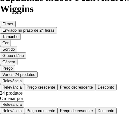
Wiggins
Filtros
Enviado no prazo de 24 horas
Tamanho
Cor
Sortido
Grupo etário
Género
Preço
Ver os 24 produtos
Relevância
Relevância
Preço crescente
Preço decrescente
Desconto
24 produtos
Ordenar por
Relevância
Relevância
Preço crescente
Preço decrescente
Desconto