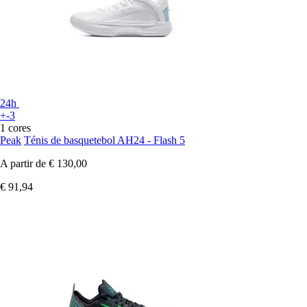
24h
+-3
1 cores
Peak
Ténis de basquetebol AH24 - Flash 5
A partir de
€ 130,00
€ 91,94