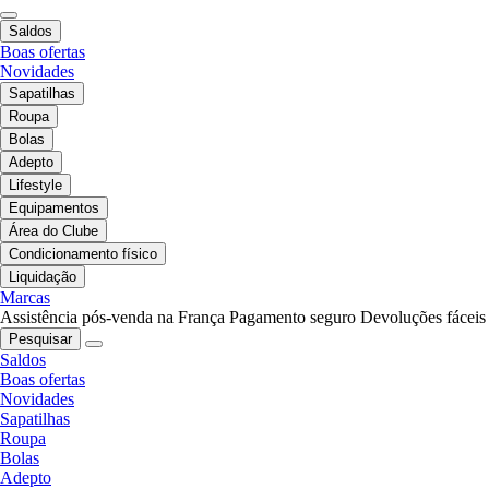
Saldos
Boas ofertas
Novidades
Sapatilhas
Roupa
Bolas
Adepto
Lifestyle
Equipamentos
Área do Clube
Condicionamento físico
Liquidação
Marcas
Assistência pós-venda na França
Pagamento seguro
Devoluções fáceis
Pesquisar
Saldos
Boas ofertas
Novidades
Sapatilhas
Roupa
Bolas
Adepto