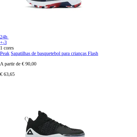
24h
+-3
1 cores
Peak
Sapatilhas de basquetebol para crianças Flash
A partir de
€ 90,00
€ 63,65