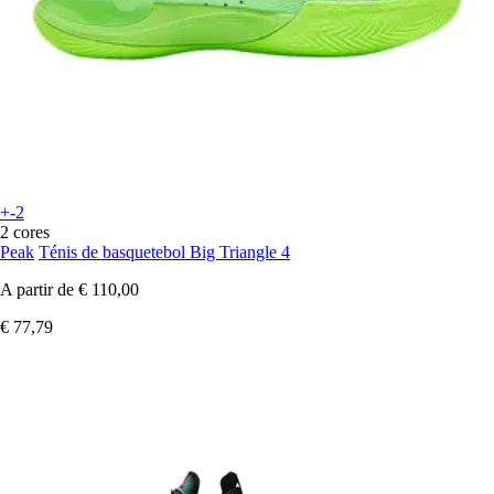
+-2
2 cores
Peak
Ténis de basquetebol Big Triangle 4
A partir de
€ 110,00
€ 77,79