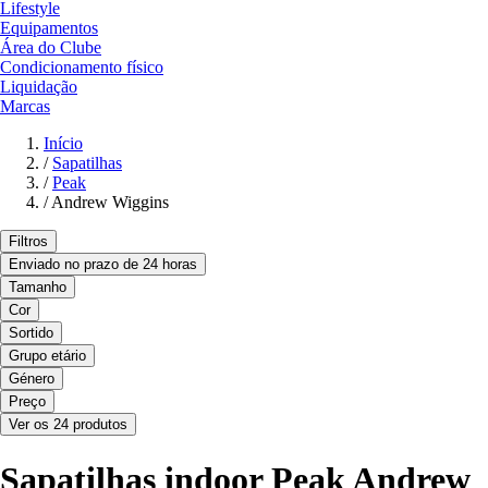
Lifestyle
Equipamentos
Área do Clube
Condicionamento físico
Liquidação
Marcas
Início
/
Sapatilhas
/
Peak
/
Andrew Wiggins
Filtros
Enviado no prazo de 24 horas
Tamanho
Cor
Sortido
Grupo etário
Género
Preço
Ver os 24 produtos
Sapatilhas indoor Peak Andrew